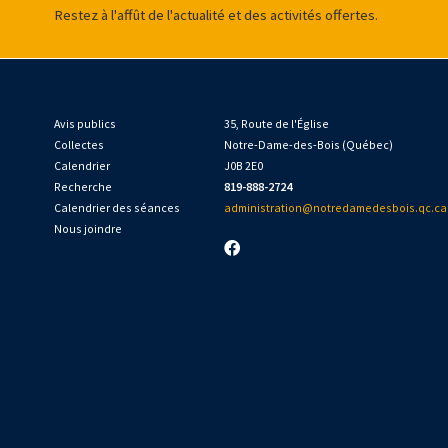
Restez à l'affût de l'actualité et des activités offertes.
Avis publics
35, Route de l'Église
Collectes
Notre-Dame-des-Bois (Québec)
Calendrier
J0B 2E0
Recherche
819-888-2724
Calendrier des séances
administration@notredamedesbois.qc.ca
Nous joindre