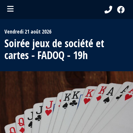
ubmenu (Ma Municipalité )
Vendredi 21 août 2026
bmenu (Services aux citoyens )
Soirée jeux de société et
ubmenu (Visiteurs )
cartes - FADOQ - 19h
bmenu (Loisirs et culture )