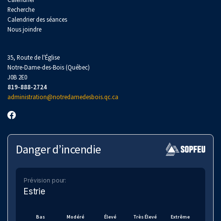
Recherche
Calendrier des séances
Nous joindre
35, Route de l'Église
Notre-Dame-des-Bois (Québec)
J0B 2E0
819-888-2724
administration@notredamedesbois.qc.ca
Danger d’incendie
Prévision pour:
Estrie
Bas
Modéré
Élevé
Très Élevé
Extrême