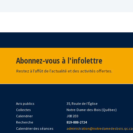
Abonnez-vous à l'infolettre
Restez à l'affût de l'actualité et des activités offertes.
Avis publics
35, Route de l'Église
Collectes
Notre-Dame-des-Bois (Québec)
Calendrier
J0B 2E0
Recherche
819-888-2724
Calendrier des séances
administration@notredamedesbois.qc.ca