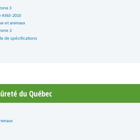
zone 3
e #363-2010
ue et animaux
zone 2
le de spécifications
Sûreté du Québec
animaux