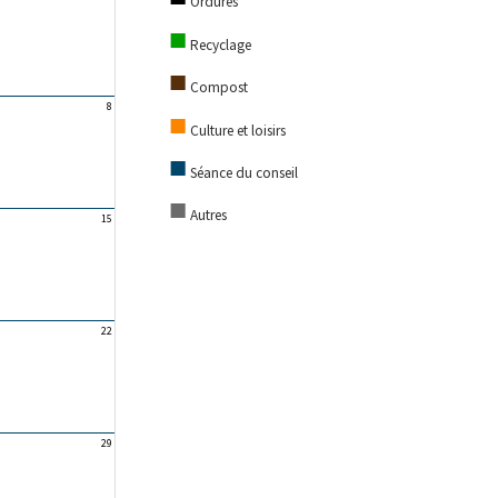
Ordures
■
Recyclage
■
Compost
■
Culture et loisirs
■
Séance du conseil
■
Autres