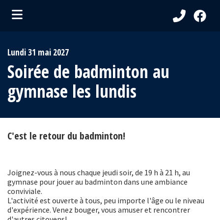
ubmenu (Ma Municipalité )
Lundi 31 mai 2027
bmenu (Services aux citoyens )
Soirée de badminton au
ubmenu (Visiteurs )
gymnase les lundis
bmenu (Loisirs et culture )
C'est le retour du badminton!
Joignez-vous à nous chaque jeudi soir, de 19 h à 21 h, au
gymnase pour jouer au badminton dans une ambiance
conviviale.
L'activité est ouverte à tous, peu importe l'âge ou le niveau
d'expérience. Venez bouger, vous amuser et rencontrer
d'autres citoyens!