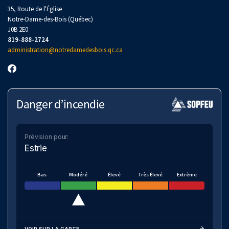
35, Route de l'Église
Notre-Dame-des-Bois (Québec)
J0B 2E0
819-888-2724
administration@notredamedesbois.qc.ca
Danger d’incendie
Prévision pour:
Estrie
Bas
Modéré
Élevé
Très Élevé
Extrême
VOIR SUR LA CARTE