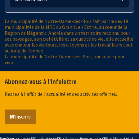
La municipalité de Notre-Dame-des-Bois fait partie des 19
municipalités de la MRC du Granit, en Estrie, au coeur de la
Région de Mégantic. Ancrée dans un territoire reconnu pour
ses paysages, son ciel étoilé et sa qualité de vie, elle accueille
avec chaleur les visiteurs, les citoyens et les travailleurs tout
au long de l'année.
La municipalité de Notre-Dame-des-Bois, une place pour
vivre.
Abonnez-vous à l'infolettre
Restez à l'affût de l'actualité et des activités offertes.
M'inscrire
Numérique.ca
:
agence SEO
,
intégration de l'IA
,
création de site web pas cher
,
CRM
,
infolettre
et plus!