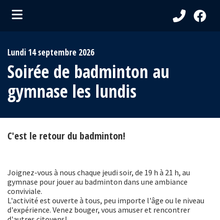
ubmenu (Ma Municipalité )
Lundi 14 septembre 2026
bmenu (Services aux citoyens )
Soirée de badminton au
ubmenu (Visiteurs )
gymnase les lundis
bmenu (Loisirs et culture )
C'est le retour du badminton!
Joignez-vous à nous chaque jeudi soir, de 19 h à 21 h, au
gymnase pour jouer au badminton dans une ambiance
conviviale.
L'activité est ouverte à tous, peu importe l'âge ou le niveau
d'expérience. Venez bouger, vous amuser et rencontrer
d'autres citoyens!