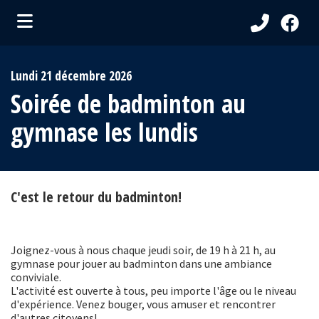
ubmenu (Ma Municipalité )
Lundi 21 décembre 2026
bmenu (Services aux citoyens )
Soirée de badminton au
ubmenu (Visiteurs )
gymnase les lundis
bmenu (Loisirs et culture )
C'est le retour du badminton!
Joignez-vous à nous chaque jeudi soir, de 19 h à 21 h, au
gymnase pour jouer au badminton dans une ambiance
conviviale.
L'activité est ouverte à tous, peu importe l'âge ou le niveau
d'expérience. Venez bouger, vous amuser et rencontrer
d'autres citoyens!