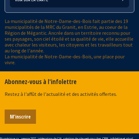
La municipalité de Notre-Dame-des-Bois fait partie des 19
municipalités de la MRC du Granit, en Estrie, au coeur de la
Région de Mégantic. Ancrée dans un territoire reconnu pour
ses paysages, son ciel étoilé et sa qualité de vie, elle accueille
avec chaleur les visiteurs, les citoyens et les travailleurs tout
au long de l'année.
La municipalité de Notre-Dame-des-Bois, une place pour
vivre.
Abonnez-vous à l'infolettre
Restez à l'affût de l'actualité et des activités offertes.
M'inscrire
Numérique.ca
:
agence SEO
,
intégration de l'IA
,
création de site web pas cher
,
CRM
,
infolettre
et plus!