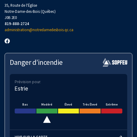
35, Route de l'Église
Notre-Dame-des-Bois (Québec)
J0B 2E0
819-888-2724
administration@notredamedesbois.qc.ca
Danger d’incendie
Prévision pour:
Estrie
Bas
Modéré
Élevé
Très Élevé
Extrême
VOIR SUR LA CARTE