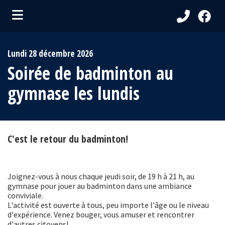
ubmenu (Ma Municipalité )
Lundi 28 décembre 2026
bmenu (Services aux citoyens )
Soirée de badminton au
ubmenu (Visiteurs )
gymnase les lundis
bmenu (Loisirs et culture )
C'est le retour du badminton!
Joignez-vous à nous chaque jeudi soir, de 19 h à 21 h, au
gymnase pour jouer au badminton dans une ambiance
conviviale.
L'activité est ouverte à tous, peu importe l'âge ou le niveau
d'expérience. Venez bouger, vous amuser et rencontrer
d'autres citoyens!