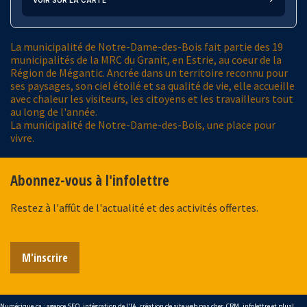
La municipalité de Notre-Dame-des-Bois fait partie des 19
municipalités de la MRC du Granit, en Estrie, au coeur de la
Région de Mégantic. Ancrée dans un territoire reconnu pour
ses paysages, son ciel étoilé et sa qualité de vie, elle accueille
avec chaleur les visiteurs, les citoyens et les travailleurs tout
au long de l'année.
La municipalité de Notre-Dame-des-Bois, une place pour
vivre.
Abonnez-vous à l'infolettre
Restez à l'affût de l'actualité et des activités offertes.
M'inscrire
Numérique.ca
:
agence SEO
,
intégration de l'IA
,
création de site web pas cher
,
CRM
,
infolettre
et plus!