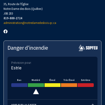
35, Route de l'Église
Notre-Dame-des-Bois (Québec)
J0B 2E0
819-888-2724
administration@notredamedesbois.qc.ca
Danger d’incendie
Prévision pour:
Estrie
Bas
Modéré
Élevé
Très Élevé
Extrême
VOIR SUR LA CARTE