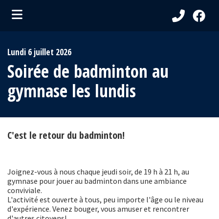
ubmenu (Ma Municipalité )
Lundi 6 juillet 2026
bmenu (Services aux citoyens )
Soirée de badminton au
ubmenu (Visiteurs )
gymnase les lundis
bmenu (Loisirs et culture )
C'est le retour du badminton!
Joignez-vous à nous chaque jeudi soir, de 19 h à 21 h, au
gymnase pour jouer au badminton dans une ambiance
conviviale.
L'activité est ouverte à tous, peu importe l'âge ou le niveau
d'expérience. Venez bouger, vous amuser et rencontrer
d'autres citoyens!