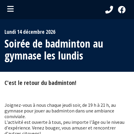
ubmenu (Ma Municipalité )
Lundi 14 décembre 2026
bmenu (Services aux citoyens )
Soirée de badminton au
ubmenu (Visiteurs )
gymnase les lundis
bmenu (Loisirs et culture )
C'est le retour du badminton!
Joignez-vous à nous chaque jeudi soir, de 19 h à 21 h, au
gymnase pour jouer au badminton dans une ambiance
conviviale.
L'activité est ouverte à tous, peu importe l'âge ou le niveau
d'expérience. Venez bouger, vous amuser et rencontrer
d'autres citoyens!