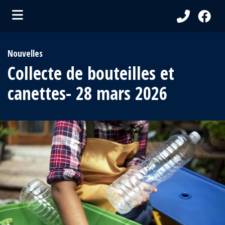
ubmenu (Ma Municipalité )
Nouvelles
bmenu (Services aux citoyens )
Collecte de bouteilles et
ubmenu (Visiteurs )
canettes- 28 mars 2026
bmenu (Loisirs et culture )