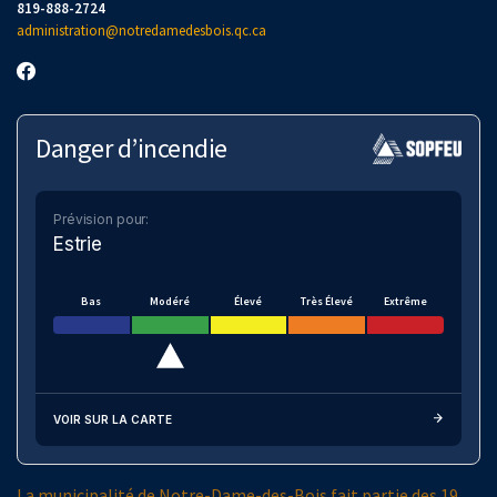
819-888-2724
administration@notredamedesbois.qc.ca
Danger d’incendie
Prévision pour:
Estrie
Bas
Modéré
Élevé
Très Élevé
Extrême
VOIR SUR LA CARTE
La municipalité de Notre-Dame-des-Bois fait partie des 19